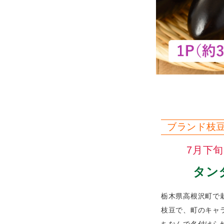
ブランド枝
7月下
タン
栃木県高根沢町で
枝豆で、町のキャ