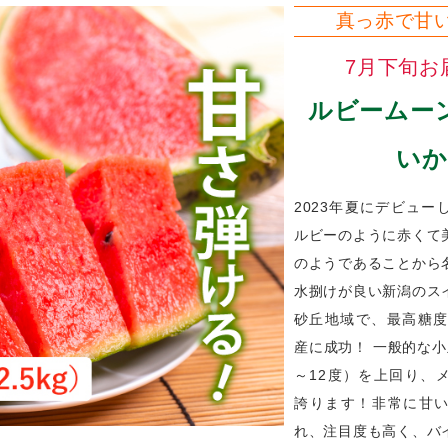
真っ赤で甘
7月下旬お
ルビームー
いか
2023年夏にデビュー
ルビーのように赤くて
のようであることから
水捌けが良い新潟のス
砂丘地域で、最高糖度
産に成功！ 一般的な小
～12度）を上回り、
誇ります！非常に甘
れ、注目度も高く、バ