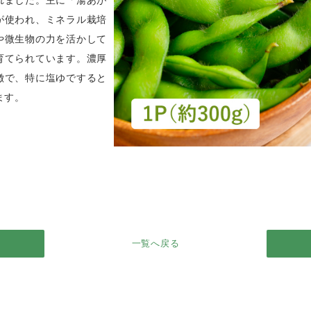
れました。主に「湯あが
が使われ、ミネラル栽培
や微生物の力を活かして
育てられています。濃厚
徴で、特に塩ゆですると
ます。
一覧へ戻る