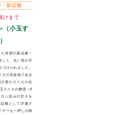
い・新品種
届けまで
ン（小玉す
）
した待望の新品種！
美しく、丸い形が月
名づけられました。
イカの名産地である
15度のスイカの生
玉スイカの糖度（8
メロン並みの甘さを
い品種として評価さ
イヤーも一押しの商