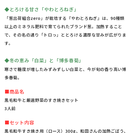
◆とろける甘さ「やわとろねぎ」
「葱出荷組合zero」が栽培する『やわとろねぎ』は、90種類
以上のミネラル肥料で育てられたブランド葱。加熱すること
で、その名の通り「トロっ」ととろける濃厚な甘みが広がりま
す。
◆冬の恵み「白菜」と「博多春菊」
寒さで糖度が増したみずみずしい白菜と、今が旬の香り高い博
多春菊。
■商品名
黒毛和牛と厳選野菜のすき焼きセット
3人前
■セット内容
黒毛和牛すき焼き用（ロース）300g、和田さんの加熱ごぼう、