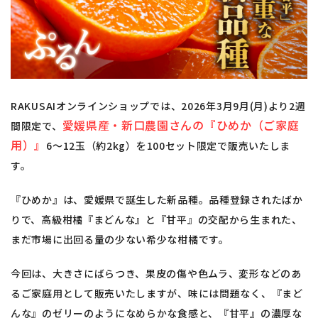
RAKUSAIオンラインショップでは、2026年3月9月(月)より2週
愛媛県産・新口農園さんの『ひめか（ご家庭
間限定で、
用）』
6～12玉（約2kg）を100セット限定で販売いたしま
す。
『ひめか』は、愛媛県で誕生した新品種。品種登録されたばか
りで、高級柑橘『まどんな』と『甘平』の交配から生まれた、
まだ市場に出回る量の少ない希少な柑橘です。
今回は、大きさにばらつき、果皮の傷や色ムラ、変形などのあ
るご家庭用として販売いたしますが、味には問題なく、『まど
んな』のゼリーのようになめらかな食感と、『甘平』の濃厚な