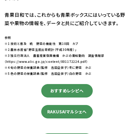
青果日和では、これからも青果ボックスにはいっている野
菜や果物の情報を、データと共にご紹介していきます。
参照
※1 技術と普及 続 野菜の機能性 第10回 カブ
※2 農林水産省「野菜生産出荷統計（平成30年産）」
※3 独立行政法人 農畜産業復興機構 かぶの需給動向 調査情報部
（https://www.alic.go.jp/content/001172224.pdf）
※4 旬の野菜の栄養辞典（監修 吉田企世子）冬に野菜 かぶ
※5 色の野菜の栄養辞典（監修 吉田企世子）白の野菜 かぶ
おすすめレシピへ
RAKUSAIマルシェへ