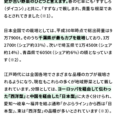
史が古い野菜のひとつと言えます。
春の七草にも「すずしろ
（ダイコン）」と共に、「すずな」で親しまれ、貴重な根菜であ
るとされてきました（※1）。
日本全国での栽培としては、平成30年時点で総出荷量は9
万7900t。そのうち
千葉県が最もカブを栽培
しており、3万
2700t（シェア約33％）、次いで埼玉県で1万4500t（シェア
約14％）、青森県で6050t（シェア約6％）の順となっていま
す（※2）。
江戸時代には全国各地でさまざまな品種のカブが栽培さ
れるようになり、現在もこれらの多くが地域野菜として親し
まれています。分類としては、
ヨーロッパを経由して伝わっ
た「西洋型」
と
中国を経由した「日本型」
に大きく分けられ、
愛知～岐阜～福井を結ぶ通称「かぶらライン」から西は「日
本型」、東は「西洋型」の品種が多いとされています（※3）。