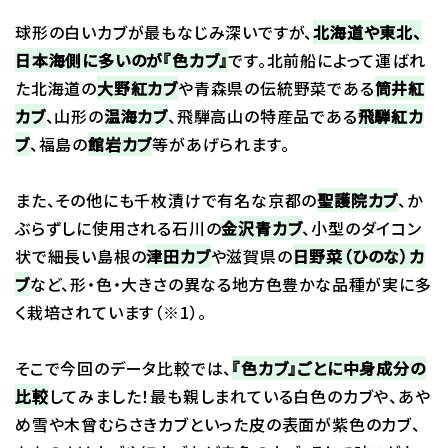
球形の白いカブが最もなじみ深いですが、
北海道や東北、
日本海側に多いのが『色カブ』
です。北前船によって運ばれ
た北海道の
大野紅カブ
や青森県の伝統野菜である
筒井紅
カブ
、山形の
温海カブ
、飛騨高山の特産品である
飛騨紅カ
ブ
、福島の
館岩カブ
等があげられます。
また、その他にも千枚漬けで有名な京都の
聖護院カブ
、か
ぶらずしに使用される石川の
金沢青カブ
、小型のダイコン
状で細長い島根の
津田カブ
や滋賀県の
日野菜（ひのな）カ
ブ
など、形・色・大きさの異なる地方色豊かな品種が実に多
く栽培されています（※1）。
そこで今回のデータ比較では、
『色カブ』ごとに中身成分の
比較
してみました！最も親しまれている白色のカブや、あや
め雪や木曾むらさきカブといった皮の表面が紫色のカブ、