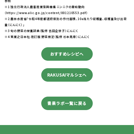
参照
※1 独立行政法人農畜産業復興機構 ニンニクの需給動向
（https://www.alic.go.jp/content/001210553.pdf）
※2 農林水産省「令和4年産都道府県別の作付面積、10a当たり収穫量、収穫量及び出荷
量（にんにく）」
※3 旬の野菜の栄養辞典（監修 吉田企世子）にんにく
※4 実業之日本社 改訂版 野菜検定（監修 杉本晃章）にんにく
おすすめレシピへ
RAKUSAIマルシェへ
青果ラボ一覧に戻る