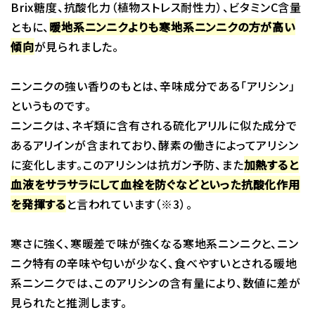
Brix糖度、抗酸化力（植物ストレス耐性力）、ビタミンC含量
ともに、
暖地系ニンニクよりも寒地系ニンニクの方が高い
傾向
が見られました。
ニンニクの強い香りのもとは、辛味成分である「アリシン」
というものです。
ニンニクは、ネギ類に含有される硫化アリルに似た成分で
あるアリインが含まれており、酵素の働きによってアリシン
に変化します。このアリシンは抗ガン予防、また
加熱すると
血液をサラサラにして血栓を防ぐなどといった抗酸化作用
を発揮する
と言われています（※3）。
寒さに強く、寒暖差で味が強くなる寒地系ニンニクと、ニン
ニク特有の辛味や匂いが少なく、食べやすいとされる暖地
系ニンニクでは、このアリシンの含有量により、数値に差が
見られたと推測します。