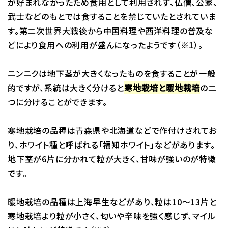
が好まれなかったため食用として利用されず、仏僧、公家、
武士などのもとでは食することを禁じていたとされていま
す。第二次世界大戦後から中国料理や西洋料理の普及な
どにより食用への利用が盛んになったようです（※1）。
ニンニクは地下茎が大きくなったものを食することが一般
的ですが、系統は大きく分けると
寒地栽培と暖地栽培
の二
つに分けることができます。
寒地栽培の品種は青森県や北海道などで作付けされてお
り、ホワイト種と呼ばれる「福知ホワイト」などがあります。
地下茎が6片に分かれて粒が大きく、甘味が強いのが特徴
です。
暖地栽培の品種は上海早生などがあり、粒は10～13片と
寒地栽培より粒が小さく、匂いや辛味を強く感じず、マイル