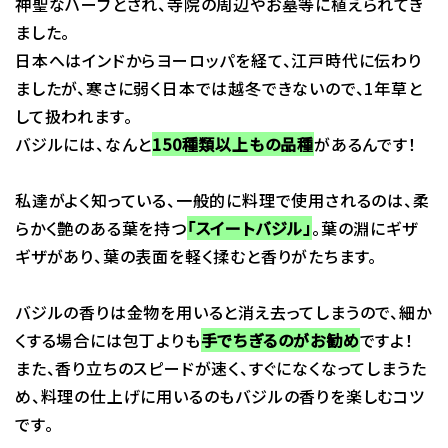
神聖なハーブとされ、寺院の周辺やお墓等に植えられてき
ました。
日本へはインドからヨーロッパを経て、江戸時代に伝わり
ましたが、寒さに弱く日本では越冬できないので、1年草と
して扱われます。
バジルには、なんと
150種類以上もの品種
があるんです！
私達がよく知っている、一般的に料理で使用されるのは、柔
らかく艶のある葉を持つ
「スイートバジル」
。葉の淵にギザ
ギザがあり、葉の表面を軽く揉むと香りがたちます。
バジルの香りは金物を用いると消え去ってしまうので、細か
くする場合には包丁よりも
手でちぎるのがお勧め
ですよ！
また、香り立ちのスピードが速く、すぐになくなってしまうた
め、料理の仕上げに用いるのもバジルの香りを楽しむコツ
です。