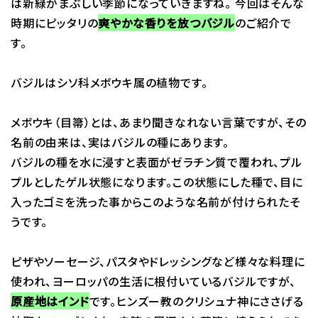
は新緑がまぶしい季節になっていきますね。 今回はそんな
時期にピッタリの
爽やかな香りを放つバジル
のご紹介で
す。
バジルはシソ科メボウキ属の植物です。
メボウキ（目箒）とは、あまり聞きなれない言葉ですが、その
名前の由来は、実はバジルの種にあります。
バジルの種を水に浸すと表面がゼラチン質で覆われ、プル
プルとしたゲル状態になります。この状態にした種で、目に
入ったゴミを洗った事からこのような名前が付けられたそ
うです。
ピザやソーセージ、パスタやドレッシングなど様々な料理に
使われ、ヨーロッパの生活に根付いているバジルですが、
原産地はインド
です。ヒンズー教のクリシュナ神にささげる