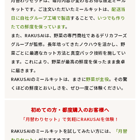
月替わりセットは、毎月内容が変わるお得な限定ミール
キットです。ご注文いただいたミールキットは、
配送当
日に自社グループ工場で製造
することで、
いつでも作り
たての鮮度を保っています
。
また、RAKUSAIは、野菜の専門商社であるデリカフーズ
グループが監修。長年培ってきたノウハウを活かし、野
菜ごとに最適なカット方法と真空パック技術を施してい
ます。これにより、野菜が最高の鮮度を保ったまま食卓
に届きます。
RAKUSAIのミールキットは、まさに
野菜が主役
。その驚
くほどの鮮度とおいしさを、ぜひ一度ご体験ください。
初めての方・都度購入のお客様へ
「月替わりセット」で気軽にRAKUSAIを体験！
RAKUSAIのミールキットを試してみたい方には、
「月替
わりセット」
がおすすめです。