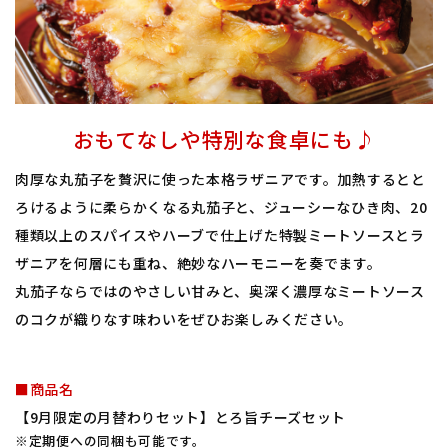
おもてなしや特別な食卓にも♪
肉厚な丸茄子を贅沢に使った本格ラザニアです。加熱するとと
ろけるように柔らかくなる丸茄子と、ジューシーなひき肉、20
種類以上のスパイスやハーブで仕上げた特製ミートソースとラ
ザニアを何層にも重ね、絶妙なハーモニーを奏でます。
丸茄子ならではのやさしい甘みと、奥深く濃厚なミートソース
のコクが織りなす味わいをぜひお楽しみください。
■商品名
【9月限定の月替わりセット】とろ旨チーズセット
※定期便への同梱も可能です。