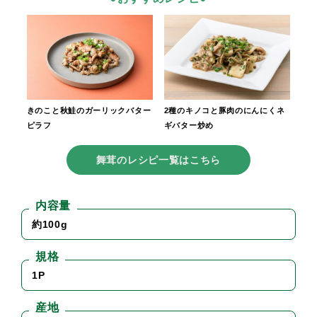
きのこと秋鮭のガーリックバター
2種のキノコと豚肉のにんにくネ
ピラフ
ギバター炒め
舞茸のレシピ一覧はこちら
内容量
約100g
規格
1P
産地