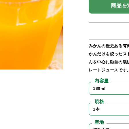
商品を
みかんの歴史ある有
かんだけを絞ったス
んを中心に独自の製
レートジュースです
内容量
180ml
規格
1本
産地