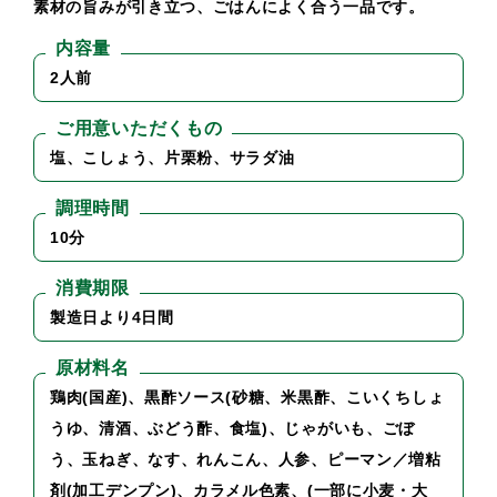
素材の旨みが引き立つ、ごはんによく合う一品です。
内容量
2人前
ご用意いただくもの
塩、こしょう、片栗粉、サラダ油
調理時間
10分
消費期限
製造日より4日間
原材料名
鶏肉(国産)、黒酢ソース(砂糖、米黒酢、こいくちしょ
うゆ、清酒、ぶどう酢、食塩)、じゃがいも、ごぼ
う、玉ねぎ、なす、れんこん、人参、ピーマン／増粘
剤(加工デンプン)、カラメル色素、(一部に小麦・大