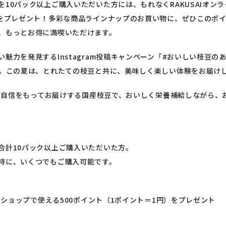
を10パック以上ご購入いただいた方には、もれなくRAKUSAIオン
分をプレゼント！多彩な商品ラインナップのお買い物に、ぜひこのポ
、もっとお得に満喫いただけます。
魅力を発見するInstagram投稿キャンペーン「#おいしい枝豆の
催。この夏は、とれたての枝豆と共に、美味しく楽しい体験をお届け
ヤーが自信をもってお届けする国産枝豆で、おいしく栄養補給しながら、
合計10パック以上ご購入いただいた方。
時に、いくつでもご購入可能です。
インショップで使える500ポイント（1ポイント＝1円）をプレゼント