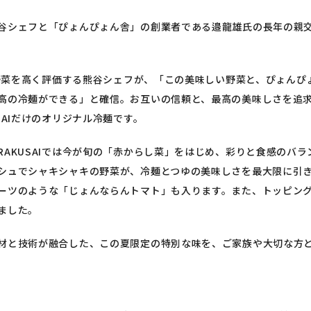
谷シェフと「ぴょんぴょん舎」の創業者である邉龍雄氏の長年の親
鮮な野菜を高く評価する熊谷シェフが、「この美味しい野菜と、ぴょんぴ
高の冷麺ができる」と確信。お互いの信頼と、最高の美味しさを追
SAIだけのオリジナル冷麺です。
RAKUSAIでは今が旬の「赤からし菜」をはじめ、彩りと食感のバ
シュでシャキシャキの野菜が、冷麺とつゆの美味しさを最大限に引
ーツのような「じょんならんトマト」も入ります。また、トッピン
ました。
材と技術が融合した、この夏限定の特別な味を、ご家族や大切な方