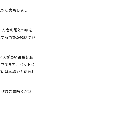
交から実現しまし
ょん舎の麺とつゆを
求する情熱が結びつい
ランスが良い野菜を厳
き立てます。セットに
グには本場でも使われ
とぜひご賞味くださ